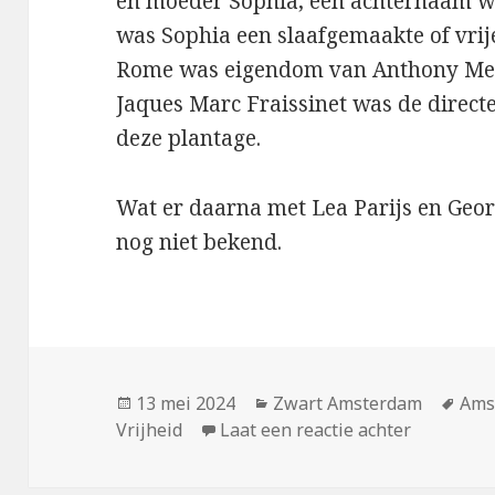
en moeder Sophia, een achternaam w
was Sophia een slaafgemaakte of vri
Rome was eigendom van Anthony Meer
Jaques Marc Fraissinet was de direct
deze plantage.
Wat er daarna met Lea Parijs en Geor
nog niet bekend.
Geplaatst
Categorieën
Tag
13 mei 2024
Zwart Amsterdam
Ams
op
op Lea Pa
Vrijheid
Laat een reactie achter