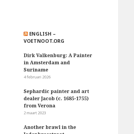
ENGLISH –
VOETNOOT.ORG
Dirk Valkenburg: A Painter
in Amsterdam and
Suriname
4 februari 2026
Sephardic painter and art
dealer Jacob (c. 1685-1755)
from Verona
2 maart 2023
Another brawl in the