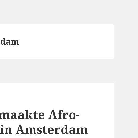
rdam
emaakte Afro-
 in Amsterdam