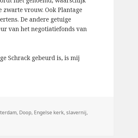
ordt niet genoemd, waarschijk
je zwarte vrouw. Ook Plantage
tens. De andere getuige
eur van het negotiatiefonds van
ge Schrack gebeurd is, is mij
s
terdam
,
Doop
,
Engelse kerk
,
slavernij
,
rijs, vrijgemaakte Afro-Guyanese vrouw in Amsterdam