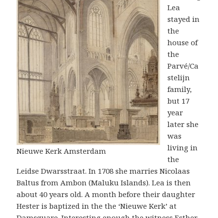
Lea
stayed in
the
house of
the
Parvé/Ca
stelijn
family,
but 17
year
later she
was
living in
Nieuwe Kerk Amsterdam
the
Leidse Dwarsstraat. In 1708 she marries Nicolaas
Baltus from Ambon (Maluku Islands). Lea is then
about 40 years old. A month before their daughter
Hester is baptized in the the ‘Nieuwe Kerk’ at
Damsquare. Interesting enough the witness Esther