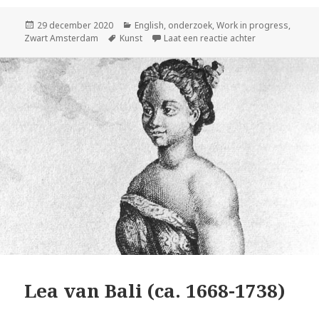
Geplaatst
Categorieën
29 december 2020
English
,
onderzoek
,
Work in progress
,
op
Tags
op Winter in th
Zwart Amsterdam
Kunst
Laat een reactie achter
Lea van Bali (ca. 1668-1738)