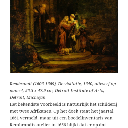
Rembrandt (1606-1669), De visitatie, 1640, olieverf op
paneel, 56.5 x 47.9 cm, Detroit Institute of Arts,
Detroit, Michigan
Het bekendste voorbeeld is natuurlijk het schilderij
met twee Afrikanen. Op het doek staat het jaartal
1661 vermeld, maar uit een boedelinventaris van
Rembrandts atelier in 1656 blijkt dat er op dat