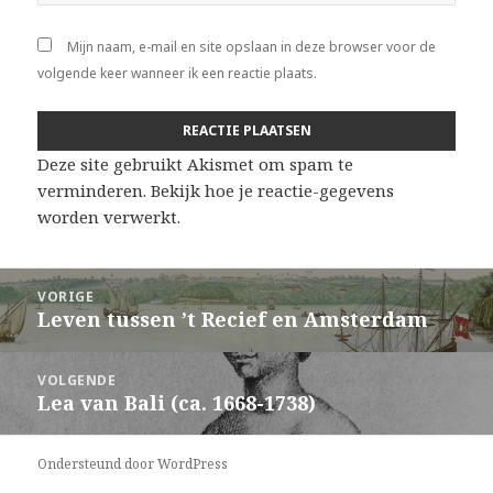
Mijn naam, e-mail en site opslaan in deze browser voor de
volgende keer wanneer ik een reactie plaats.
Deze site gebruikt Akismet om spam te
verminderen.
Bekijk hoe je reactie-gegevens
worden verwerkt
.
Bericht
VORIGE
navigatie
Leven tussen ’t Recief en Amsterdam
Vorig
bericht:
VOLGENDE
Lea van Bali (ca. 1668-1738)
Volgend
bericht:
Ondersteund door WordPress