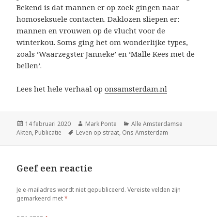
Bekend is dat mannen er op zoek gingen naar
homoseksuele contacten. Daklozen sliepen er:
mannen en vrouwen op de vlucht voor de
winterkou. Soms ging het om wonderlijke types,
zoals ‘Waarzegster Janneke’ en ‘Malle Kees met de
bellen’.
Lees het hele verhaal op
onsamsterdam.nl
Geplaatst
Auteur
Categorieën
14 februari 2020
Mark Ponte
Alle Amsterdamse
op
Tags
Akten
,
Publicatie
Leven op straat
,
Ons Amsterdam
Geef een reactie
Je e-mailadres wordt niet gepubliceerd.
Vereiste velden zijn
gemarkeerd met
*