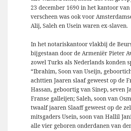
23 december 1690 in het kantoor van 
verscheen was ook voor Amsterdamse
Alij, Saleh en Usein waren ex-slaven.
In het notariskantoor vlakbij de Beurs
bijgestaan door de Armeniër Pieter A
zowel Turks als Nederlands konden sp
“Ibrahim, Soon van Useijn, geboortic
achttien Jaaren slaaf geweest op de Fr
Hassan, geboortig van Sinep, seven J
Franse galleijen; Saleh, soon van Os
twaalf jaaren Slaaff geweest op de zel
mitsgaders Usein, soon van Hallil Jan
alle vier geboren onderdanen van de