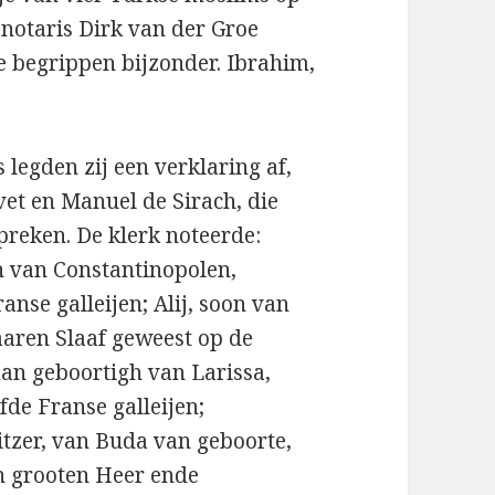
notaris Dirk van der Groe
 begrippen bijzonder. Ibrahim,
 legden zij een verklaring af,
vet en Manuel de Sirach, die
reken. De klerk noteerde:
h van Constantinopolen,
anse galleijen; Alij, soon van
aaren Slaaf geweest op de
man geboortigh van Larissa,
fde Franse galleijen;
itzer, van Buda van geboorte,
n grooten Heer ende