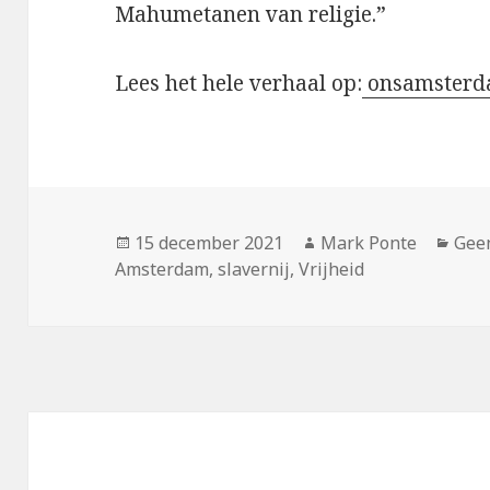
Mahumetanen van religie.”
Lees het hele verhaal op:
onsamsterd
Geplaatst
Auteur
Cate
15 december 2021
Mark Ponte
Geen
op
Amsterdam
,
slavernij
,
Vrijheid