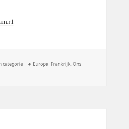
am.nl
gorieën
Tags
 categorie
Europa
,
Frankrijk
,
Ons