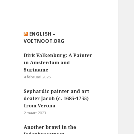
ENGLISH –
VOETNOOT.ORG
Dirk Valkenburg: A Painter
in Amsterdam and
Suriname
4 februari 2026
Sephardic painter and art
dealer Jacob (c. 1685-1755)
from Verona
2 maart 2023
Another brawl in the