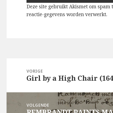
Deze site gebruikt Akismet om spam 
reactie-gegevens worden verwerkt
.
Bericht
navigatie
VORIGE
Girl by a High Chair (16
Vorig
bericht:
VOLGENDE
REMBRANDT PAINTS MA
Volgend